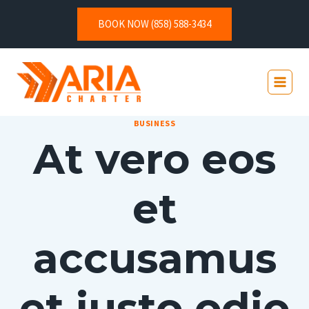
BOOK NOW (858) 588-3434
BUSINESS
At vero eos
et
accusamus
et iusto odio